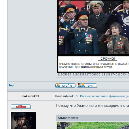
11205625_1190238227669095_131381745116434658_
Top
makarov231
Post subject:
Re: Россию заполонили фальшивые у
Потому что Уважение и милосердие к ст
Attachments: