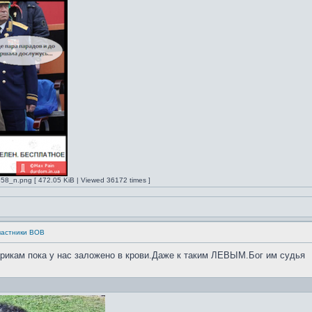
n.png [ 472.05 KiB | Viewed 36172 times ]
частники ВОВ
арикам пока у нас заложено в крови.Даже к таким ЛЕВЫМ.Бог им судья