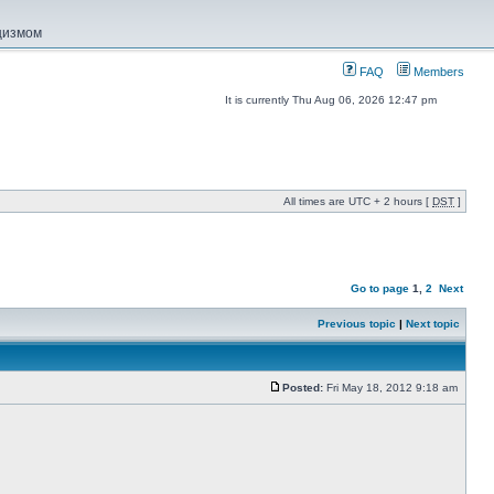
ацизмом
FAQ
Members
It is currently Thu Aug 06, 2026 12:47 pm
All times are UTC + 2 hours [
DST
]
Go to page
1
,
2
Next
Previous topic
|
Next topic
Posted:
Fri May 18, 2012 9:18 am