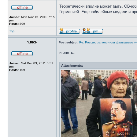
Теоретически вполне может быть. ОВ-юбил
Германией. Еще юбилейные медали и про
Joined:
Mon Nov 15, 2010 7:15
pm
Posts:
899
Top
Y.RICH
Post subject:
Re: Россию заполонили фальшивые у
и опять..
Joined:
Sat Dec 03, 2011 5:31
Attachments:
pm
Posts:
109