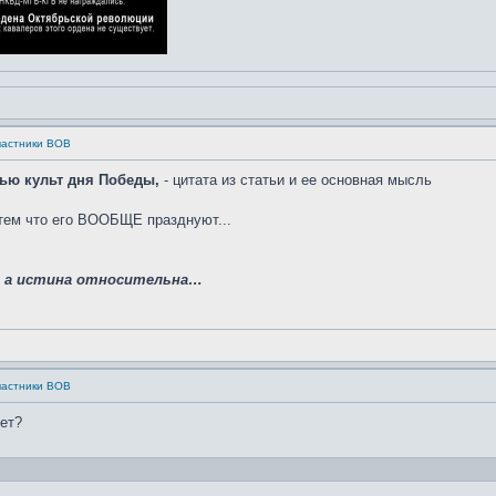
частники ВОВ
ью культ дня Победы,
- цитата из статьи и ее основная мысль
тем что его ВООБЩЕ празднуют...
, а истина относительна…
частники ВОВ
ет?