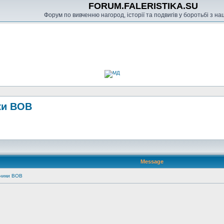
FORUM.FALERISTIKA.SU
Форум по вивченню нагород, історії та подвигів у боротьбі з н
ки ВОВ
Message
ники ВОВ