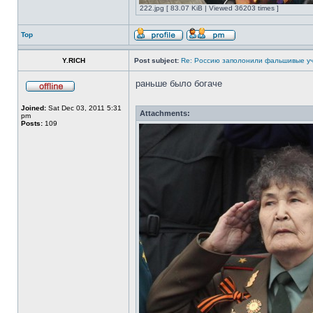
222.jpg [ 83.07 KiB | Viewed 36203 times ]
Top
Y.RICH
Post subject:
Re: Россию заполонили фальшивые у
раньше было богаче
Joined:
Sat Dec 03, 2011 5:31
Attachments:
pm
Posts:
109