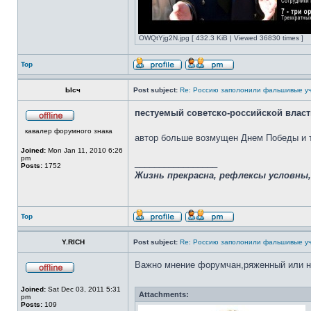
OWQtYjg2N.jpg [ 432.3 KiB | Viewed 36830 times ]
Top
Ысч
Post subject:
Re: Россию заполонили фальшивые у
пестуемый советско-российской власт
кавалер форумного знака
автор больше возмущен Днем Победы и 
Joined:
Mon Jan 11, 2010 6:26
pm
_________________
Posts:
1752
Жизнь прекрасна, рефлексы условны
Top
Y.RICH
Post subject:
Re: Россию заполонили фальшивые у
Важно мнение форумчан,ряженный или н
Joined:
Sat Dec 03, 2011 5:31
Attachments:
pm
Posts:
109