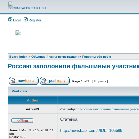
Login
Register
Board index
»
Общение (нужна регистрация)
»
Говорим обо всём
Россию заполонили фальшивые участни
Page
1
of
2
[ 18 posts ]
Print view
Author
nikola69
Post subject:
Россию заполонили фальшивые участ
Статейка.
http://newsbabr.com/?IDE=105689
Joined:
Mon Nov 15, 2010 7:15
pm
Posts:
899