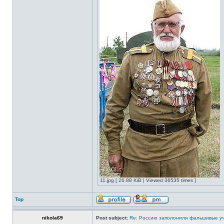
11.jpg [ 26.88 KiB | Viewed 36535 times ]
Top
nikola69
Post subject:
Re: Россию заполонили фальшивые у