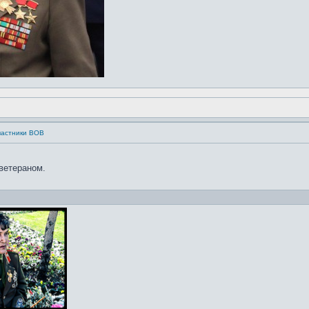
частники ВОВ
ветераном.