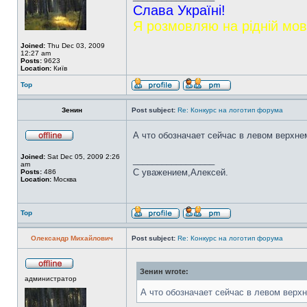
Слава Україні!
Я розмовляю на рідній мов
Joined:
Thu Dec 03, 2009
12:27 am
Posts:
9623
Location:
Київ
Top
Зенин
Post subject:
Re: Конкурс на логотип форума
А что обозначает сейчас в левом верхн
Joined:
Sat Dec 05, 2009 2:26
_________________
am
С уважением,Алексей.
Posts:
486
Location:
Москва
Top
Олександр Михайлович
Post subject:
Re: Конкурс на логотип форума
Зенин wrote:
администратор
А что обозначает сейчас в левом верх