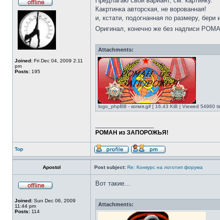
Предлагаю свой вариант, см. картинку.
Какртинка авторская, не ворованная!
и, кстати, подогнанная по размеру, бери 
Оригинал, конечно же без надписи Р
Attachments:
Joined:
Fri Dec 04, 2009 2:11
pm
Posts:
195
logo_phpBB - копия.gif [ 16.43 KiB | Viewed 54960 ti
_________________
РОМАН из ЗАПОРОЖЬЯ!
Top
Apostol
Post subject:
Re: Конкурс на логотип форума
Вот такие...
Joined:
Sun Dec 06, 2009
Attachments:
11:44 pm
Posts:
114