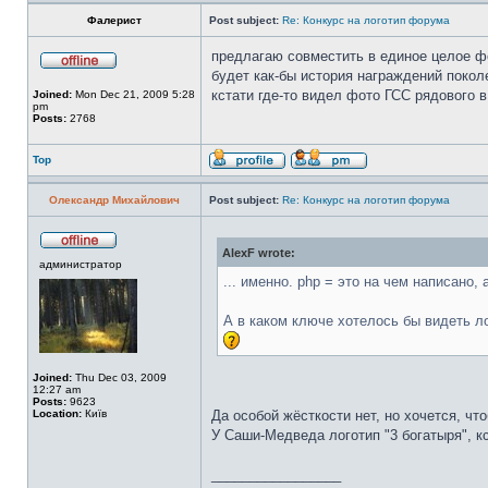
Фалерист
Post subject:
Re: Конкурс на логотип форума
предлагаю совместить в единое целое фо
будет как-бы история награждений поколе
кстати где-то видел фото ГСС рядового в
Joined:
Mon Dec 21, 2009 5:28
pm
Posts:
2768
Top
Олександр Михайлович
Post subject:
Re: Конкурс на логотип форума
AlexF wrote:
администратор
... именно. php = это на чем написано, а
А в каком ключе хотелось бы видеть ло
Joined:
Thu Dec 03, 2009
12:27 am
Posts:
9623
Location:
Київ
Да особой жёсткости нет, но хочется, чт
У Саши-Медведа логотип "3 богатыря", кс
_________________