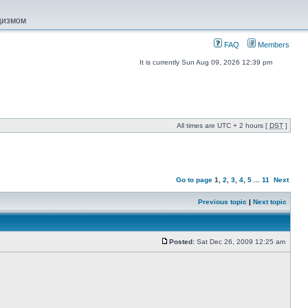
ацизмом
FAQ
Members
It is currently Sun Aug 09, 2026 12:39 pm
All times are UTC + 2 hours [
DST
]
Go to page
1
,
2
,
3
,
4
,
5
...
11
Next
Previous topic
|
Next topic
Posted:
Sat Dec 26, 2009 12:25 am