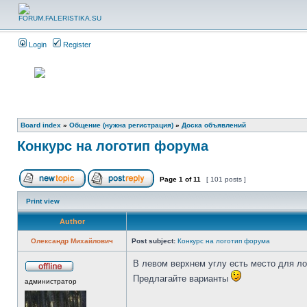
Login
Register
Board index
»
Общение (нужна регистрация)
»
Доска объявлений
Конкурс на логотип форума
Page
1
of
11
[ 101 posts ]
Print view
Author
Олександр Михайлович
Post subject:
Конкурс на логотип форума
В левом верхнем углу есть место для л
Предлагайте варианты
администратор
_________________