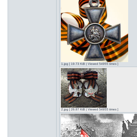
1.jpg [ 19.73 KiB | Viewed 54955 times ]
2.jpg [ 26.87 KiB | Viewed 54955 times ]