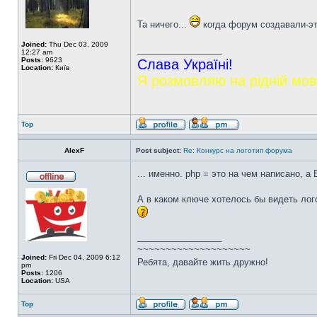
Та ничего...
когда форум создавали-это
Joined:
Thu Dec 03, 2009
_________________
12:27 am
Posts:
9623
Слава Україні!
Location:
Київ
Я розмовляю на рідній мов
Top
AlexF
Post subject:
Re: Конкурс на логотип форума
... именно. php = это на чем написано, а B
А в каком ключе хотелось бы видеть лого
_________________
~~~~~~~~~~~~~~~~~~~~
Joined:
Fri Dec 04, 2009 6:12
Ребята, давайте жить дружно!
pm
Posts:
1206
Location:
USA
Top