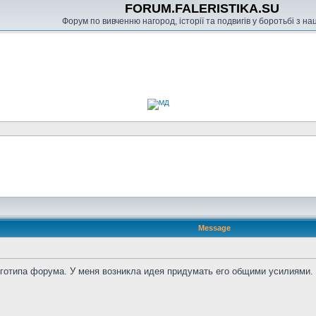
FORUM.FALERISTIKA.SU
Форум по вивченню нагород, історії та подвигів у боротьбі з н
Message
оготипа форума. У меня возникла идея придумать его общими усилиями.