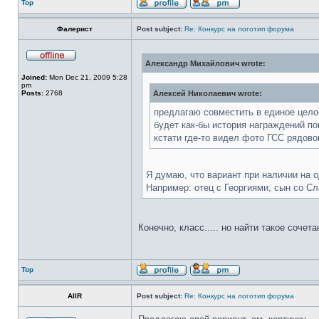
Top
Фалерист
Post subject:
Re: Конкурс на логотип форума
Александр Михайлович wrote:
Joined:
Mon Dec 21, 2009 5:28
pm
Posts:
2768
Алексей Николаевич wrote:
предлагаю совместить в единое целое
будет как-бы история награждений по
кстати где-то видел фото ГСС рядово
Я думаю, что вариант при наличии на 
Например: отец с Георгиями, сын со Сл
Конечно, класс..... но найти такое сочета
Top
AllR
Post subject:
Re: Конкурс на логотип форума