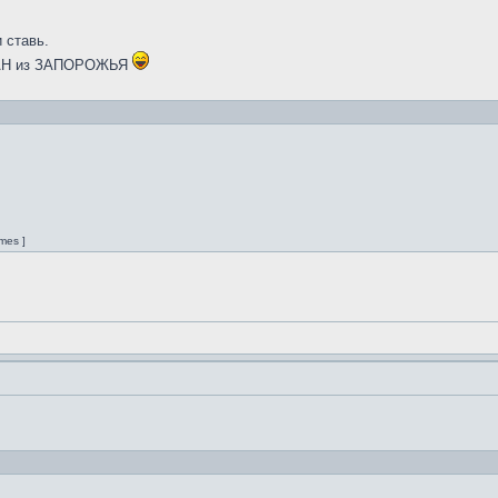
и ставь.
ОМАН из ЗАПОРОЖЬЯ
mes ]