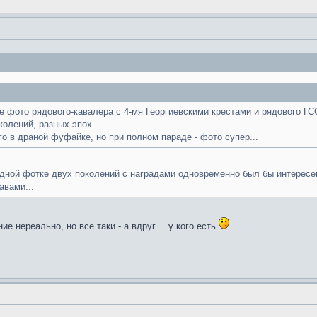
 фото рядового-кавалера с 4-мя Георгиевскими крестами и рядового ГСС 
колений, разных эпох...
го в драной фуфайке, но при полном параде - фото супер...
одной фотке двух поколений с наградами одновременно был бы интересен
авами...
ние нереально, но все таки - а вдруг.... у кого есть