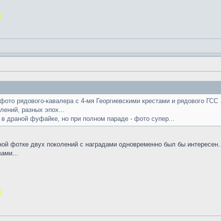
і
ото рядового-кавалера с 4-мя Георгиевскими крестами и рядового ГСС .
лений, разных эпох...
 в драной фуфайке, но при полном параде - фото супер...
ной фотке двух поколений с наградами одновременно был бы интересен..
ами...
і