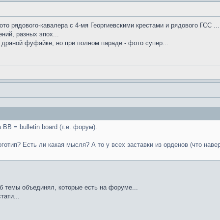
то рядового-кавалера с 4-мя Георгиевскими крестами и рядового ГСС ...
ний, разных эпох...
 драной фуфайке, но при полном параде - фото супер...
 BB = bulletin board (т.е. форум).
готип? Есть ли какая мысля? А то у всех заставки из орденов (что наве
об темы объединял, которые есть на форуме...
тати...