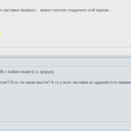
 заставка базового... может-логотип создателя этой версии...
і
B = bulletin board (т.е. форум).
тип? Есть ли какая мысля? А то у всех заставки из орденов (что наверн