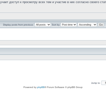
чает доступ к просмотру всех тем и участие в них согласно своего стат
Display posts from previous:
Sort by
Jump to:
Powered by
phpBB
® Forum Software © phpBB Group