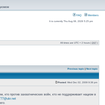
ацизмом
FAQ
Members
It is currently Thu Aug 06, 2026 5:25 pm
All times are UTC + 2 hours [
DST
]
Previous topic
|
Next topic
Posted:
Wed Dec 02, 2009 9:36 pm
, кто против захватнических войн, кто не поддерживает нацизм в
777@ukr.net
его.