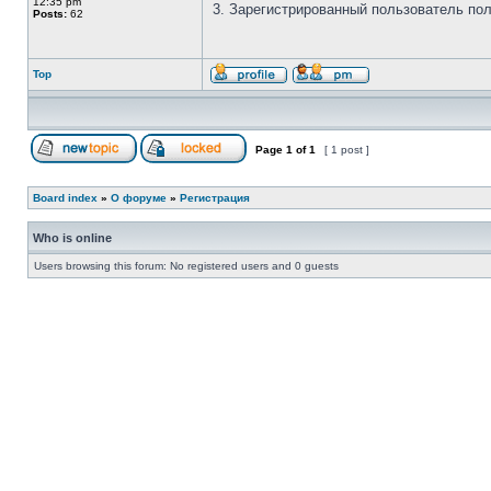
12:35 pm
3. Зарегистрированный пользователь полу
Posts:
62
Top
Page
1
of
1
[ 1 post ]
Board index
»
О форуме
»
Регистрация
Who is online
Users browsing this forum: No registered users and 0 guests