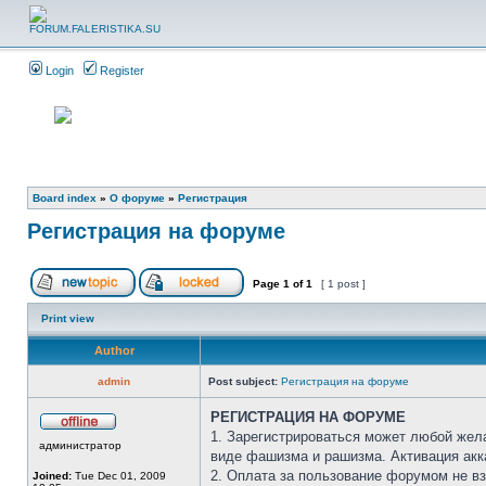
Login
Register
Board index
»
О форуме
»
Регистрация
Регистрация на форуме
Page
1
of
1
[ 1 post ]
Print view
Author
admin
Post subject:
Регистрация на форуме
РЕГИСТРАЦИЯ НА ФОРУМЕ
1. Зарегистрироваться может любой жела
администратор
виде фашизма и рашизма. Активация акк
2. Оплата за пользование форумом не 
Joined:
Tue Dec 01, 2009