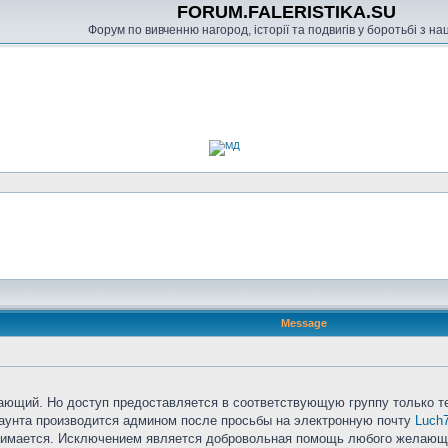
FORUM.FALERISTIKA.SU
Форум по вивченню нагород, історії та подвигів у боротьбі з н
Message
ющий. Но доступ предоставляется в соответствующую группу только тем
аунта производится админом после просьбы на электронную почту
Luch
взимается. Исключением является добровольная помощь любого желающ