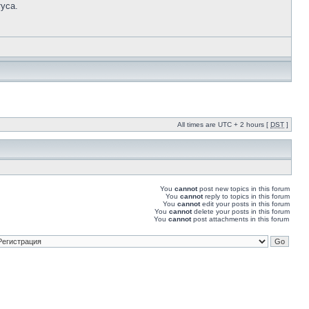
уса.
All times are UTC + 2 hours [
DST
]
You
cannot
post new topics in this forum
You
cannot
reply to topics in this forum
You
cannot
edit your posts in this forum
You
cannot
delete your posts in this forum
You
cannot
post attachments in this forum