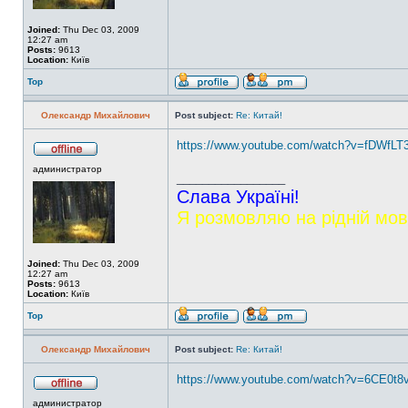
Joined:
Thu Dec 03, 2009
12:27 am
Posts:
9613
Location:
Київ
Top
Олександр Михайлович
Post subject:
Re: Китай!
https://www.youtube.com/watch?v=fDWfLT3
администратор
_________________
Слава Україні!
Я розмовляю на рідній мов
Joined:
Thu Dec 03, 2009
12:27 am
Posts:
9613
Location:
Київ
Top
Олександр Михайлович
Post subject:
Re: Китай!
https://www.youtube.com/watch?v=6CE0t8
администратор