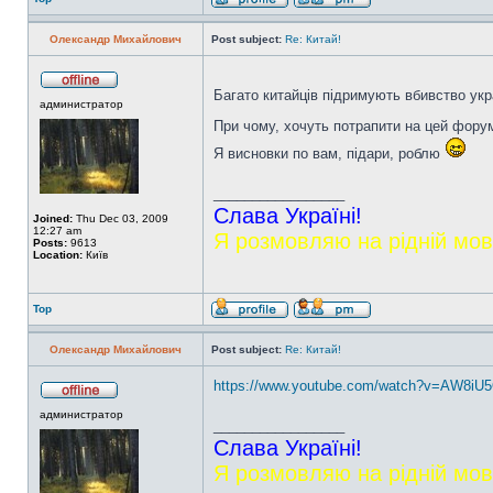
Олександр Михайлович
Post subject:
Re: Китай!
Багато китайців підримують вбивство укр
администратор
При чому, хочуть потрапити на цей фор
Я висновки по вам, підари, роблю
_________________
Слава Україні!
Joined:
Thu Dec 03, 2009
12:27 am
Я розмовляю на рідній мов
Posts:
9613
Location:
Київ
Top
Олександр Михайлович
Post subject:
Re: Китай!
https://www.youtube.com/watch?v=AW8iU
администратор
_________________
Слава Україні!
Я розмовляю на рідній мов