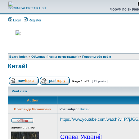
Форум по вивченн
Login
Register
Board index
»
Общение (нужна регистрация)
»
Говорим обо всём
Китай!
Page
1
of
2
[ 11 posts ]
Print view
Author
Олександр Михайлович
Post subject:
Китай!
https://www.youtube.com/watch?v=P7jJG
администратор
_________________
Слава Україні!