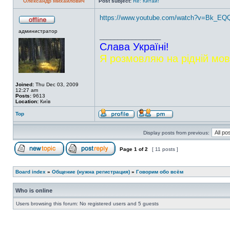
Олександр Михайлович
Post subject:
Re: Китай!
https://www.youtube.com/watch?v=Bk_EQ
администратор
_________________
Слава Україні!
Я розмовляю на рідній мов
Joined:
Thu Dec 03, 2009
12:27 am
Posts:
9613
Location:
Київ
Top
Display posts from previous:
Page
1
of
2
[ 11 posts ]
Board index
»
Общение (нужна регистрация)
»
Говорим обо всём
Who is online
Users browsing this forum: No registered users and 5 guests