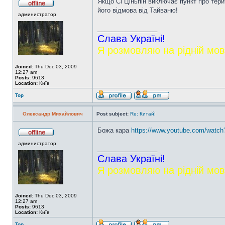
Якщо Сі Ціньпін виключає пункт про терит
його відмова від Тайваню!
администратор
_________________
Слава Україні!
Я розмовляю на рідній мов
Joined:
Thu Dec 03, 2009
12:27 am
Posts:
9613
Location:
Київ
Top
Олександр Михайлович
Post subject:
Re: Китай!
Божа кара
https://www.youtube.com/watch
администратор
_________________
Слава Україні!
Я розмовляю на рідній мов
Joined:
Thu Dec 03, 2009
12:27 am
Posts:
9613
Location:
Київ
Top