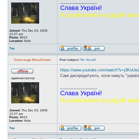
_________________
Слава Україні!
Я розмовляю на рідній мов
Joined:
Thu Dec 03, 2009
12:27 am
Posts:
9613
Location:
Київ
Top
Олександр Михайлович
Post subject:
Re: Китай!
https://www.youtube.com/watch?v=j3KoUw
Самі дискредитують, коли кажуть "україн
администратор
_________________
Слава Україні!
Я розмовляю на рідній мов
Joined:
Thu Dec 03, 2009
12:27 am
Posts:
9613
Location:
Київ
Top