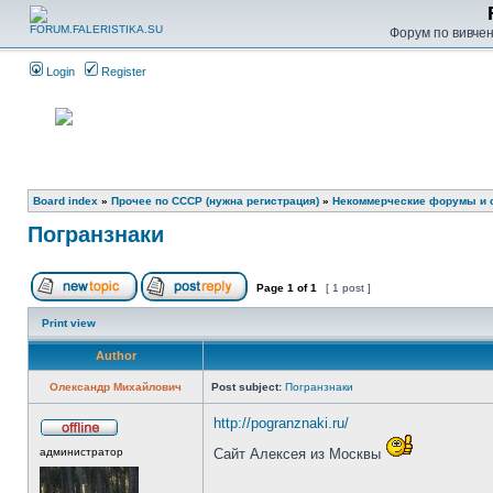
Форум по вивченн
Login
Register
Board index
»
Прочее по СССР (нужна регистрация)
»
Некоммерческие форумы и 
Погранзнаки
Page
1
of
1
[ 1 post ]
Print view
Author
Олександр Михайлович
Post subject:
Погранзнаки
http://pogranznaki.ru/
администратор
Сайт Алексея из Москвы