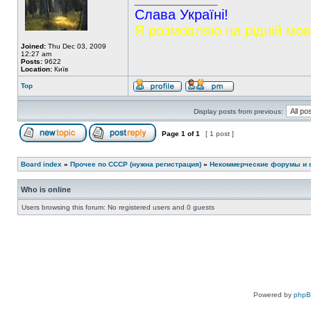
_________________
Слава Україні!
Я розмовляю на рідній мов
Joined:
Thu Dec 03, 2009
12:27 am
Posts:
9622
Location:
Київ
Top
Display posts from previous:
Page
1
of
1
[ 1 post ]
Board index
»
Прочее по СССР (нужна регистрация)
»
Некоммерческие форумы и 
Who is online
Users browsing this forum: No registered users and 0 guests
Powered by
php