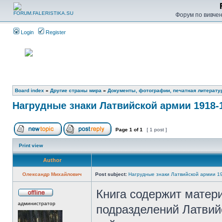
Форум по вивченн
Login
Register
Board index
»
Другие страны мира
»
Документы, фотографии, печатная литерату
Нагрудные знаки Латвийской армии 1918-
Page
1
of
1
[ 1 post ]
Print view
Author
Олександр Михайлович
Post subject:
Нагрудные знаки Латвийской армии 1
Книга содержит матери
администратор
подразделений Латвий