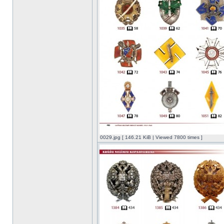
0029.jpg [ 146.21 KiB | Viewed 7800 times ]