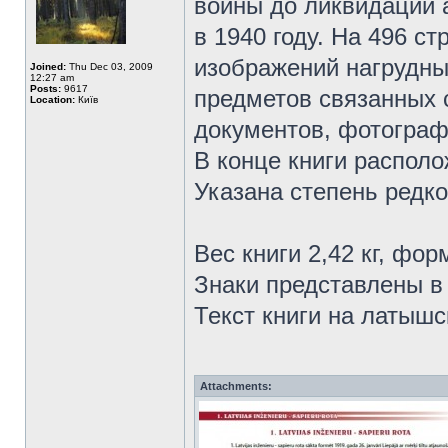
войны до ликвидации 
в 1940 году. На 496 с
изображений нагрудны
Joined:
Thu Dec 03, 2009
12:27 am
Posts:
9617
предметов связанных 
Location:
Київ
документов, фотографи
В конце книги располо
Указана степень редко
Вес книги 2,42 кг, фор
Знаки представлены в
Текст книги на латышс
Attachments: