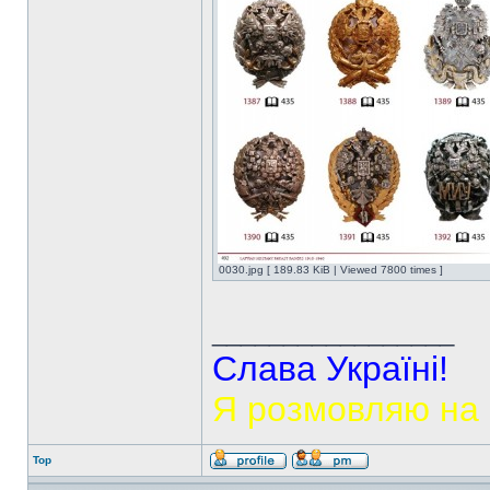
0030.jpg [ 189.83 KiB | Viewed 7800 times ]
_________________
Слава Україні!
Я розмовляю на 
Top