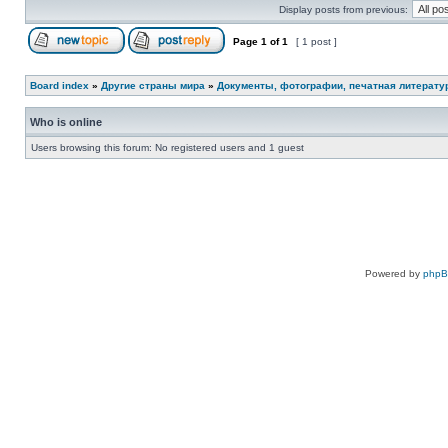
Display posts from previous:
Page
1
of
1
[ 1 post ]
Board index
»
Другие страны мира
»
Документы, фотографии, печатная литерату
Who is online
Users browsing this forum: No registered users and 1 guest
Powered by
php