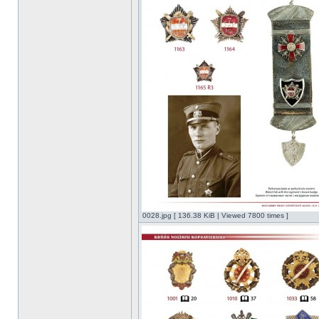
0028.jpg [ 136.38 KiB | Viewed 7800 times ]