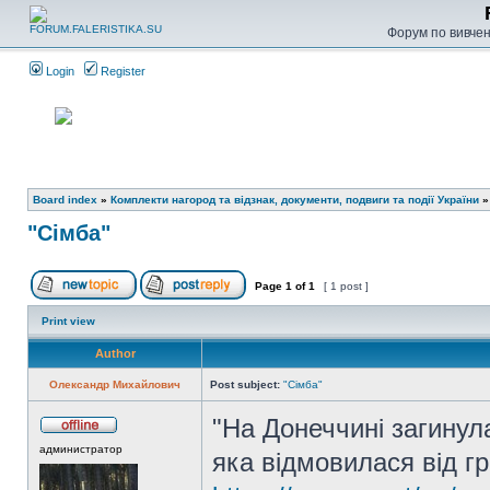
Форум по вивченн
Login
Register
Board index
»
Комплекти нагород та відзнак, документи, подвиги та події України
"Сімба"
Page
1
of
1
[ 1 post ]
Print view
Author
Олександр Михайлович
Post subject:
"Сімба"
"На Донеччині загинул
администратор
яка відмовилася від г