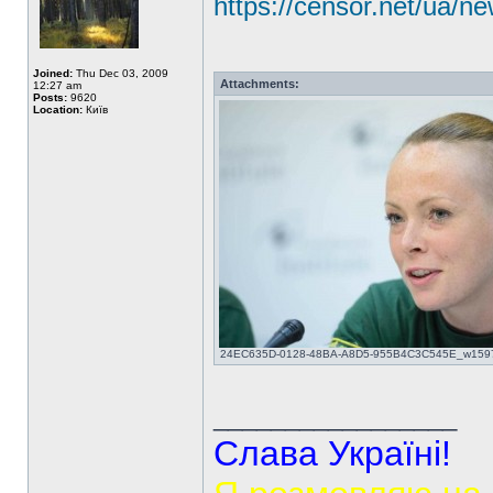
https://censor.net/ua/n
Joined:
Thu Dec 03, 2009
Attachments:
12:27 am
Posts:
9620
Location:
Київ
24EC635D-0128-48BA-A8D5-955B4C3C545E_w1597_n_r
_________________
Слава Україні!