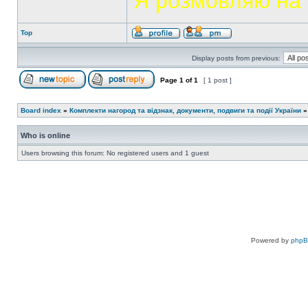
Я розмовляю на 
Top
Display posts from previous:
Page
1
of
1
[ 1 post ]
Board index
»
Комплекти нагород та відзнак, документи, подвиги та події України
Who is online
Users browsing this forum: No registered users and 1 guest
Powered by
php