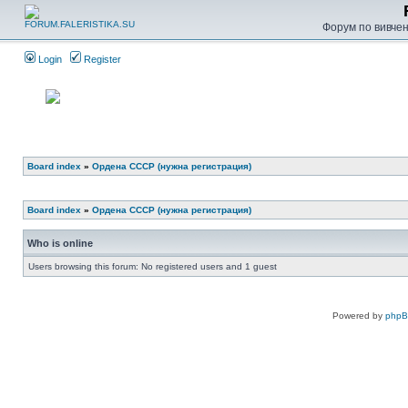
Форум по вивченн
Login
Register
Board index
»
Ордена СССР (нужна регистрация)
Board index
»
Ордена СССР (нужна регистрация)
Who is online
Users browsing this forum: No registered users and 1 guest
Powered by
php