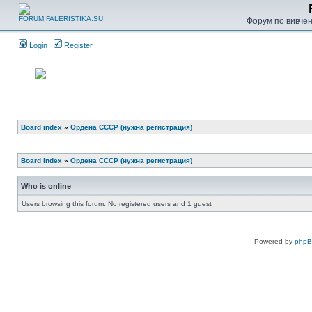
Форум по вивченн
Login
Register
Board index
»
Ордена СССР (нужна регистрация)
Board index
»
Ордена СССР (нужна регистрация)
Who is online
Users browsing this forum: No registered users and 1 guest
Powered by
php