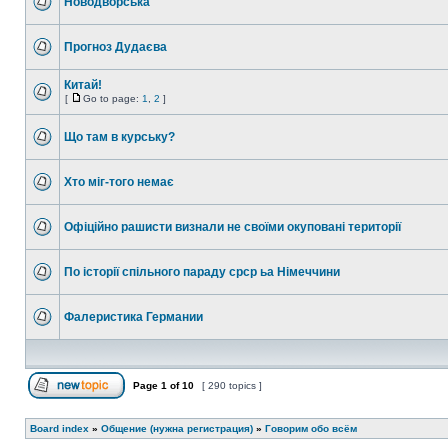
Новодворська
Прогноз Дудаєва
Китай!
[
Go to page:
1
,
2
]
Що там в курську?
Хто міг-того немає
Офіційно рашисти визнали не своїми окуповані території
По історії спільного параду срср ьа Німеччини
Фалеристика Германии
Page
1
of
10
[ 290 topics ]
Board index
»
Общение (нужна регистрация)
»
Говорим обо всём