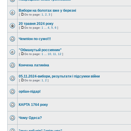
Вибори на болотах вже у березні
[
Go to page:
1
,
2
,
3
]
20 травня 2024 року
[
Go to page:
1
...
4
,
5
,
6
]
Чемпіон по сумо!!!
"Обманутый россиянин"
[
Go to page:
1
...
10
,
11
,
12
]
Кончена латиніна
05.11.2024-вибори, результати і підсумки війни
[
Go to page:
1
,
2
]
орбан-підар!
КАРТА 1764 року
Чому Одеса?