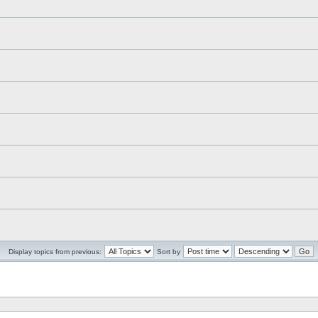
Display topics from previous:
Sort by