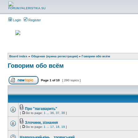
Login
Register
Board index
»
Общение (нужна регистрация)
»
Говорим обо всём
Говорим обо всём
Page
1
of
10
[ 290 topics ]
Про "пагаварить"
[
Go to page:
1
...
36
,
37
,
38
]
Злочини, зізнання
[
Go to page:
1
...
17
,
18
,
19
]
Навроцький-кінь... троянський