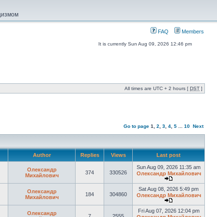
ацизмом
FAQ
Members
It is currently Sun Aug 09, 2026 12:46 pm
All times are UTC + 2 hours [
DST
]
Go to page
1
,
2
,
3
,
4
,
5
...
10
Next
Author
Replies
Views
Last post
Sun Aug 09, 2026 11:35 am
Олександр
374
330526
Олександр Михайлович
Михайлович
Sat Aug 08, 2026 5:49 pm
Олександр
184
304860
Олександр Михайлович
Михайлович
Fri Aug 07, 2026 12:04 pm
Олександр
7
2555