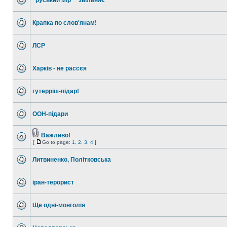
"руський мір" "звільняє"
Крапка по слов'янам!
ЛСР
Харків - не рассєя
гутерріш-підар!
ООН-підари
Важливо!
[
Go to page:
1
,
2
,
3
,
4
]
Литвиненко, Політковська
іран-терорист
Ще одні-монголія