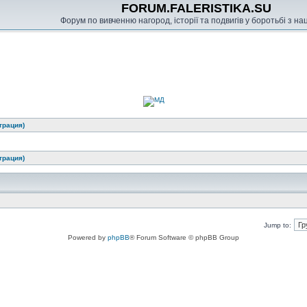
FORUM.FALERISTIKA.SU
Форум по вивченню нагород, історії та подвигів у боротьбі з н
трация)
трация)
Jump to:
Powered by
phpBB
® Forum Software © phpBB Group