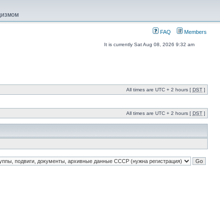
ацизмом
FAQ
Members
It is currently Sat Aug 08, 2026 9:32 am
All times are UTC + 2 hours [
DST
]
All times are UTC + 2 hours [
DST
]