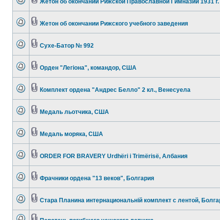
Жетон об окончании Рижской Православной Гимназии 1931 г.
Жетон об окончании Рижского учебного заведения
Сухе-Батор № 992
Орден "Легіона", командор, США
Комплект ордена "Андрес Белло" 2 кл., Венесуела
Медаль льотчика, США
Медаль моряка, США
ORDER FOR BRAVERY Urdhёri i Trimёrisё, Албания
Фрачники ордена "13 веков", Болгария
Стара Планина интернациональній комплект с лентой, Болга