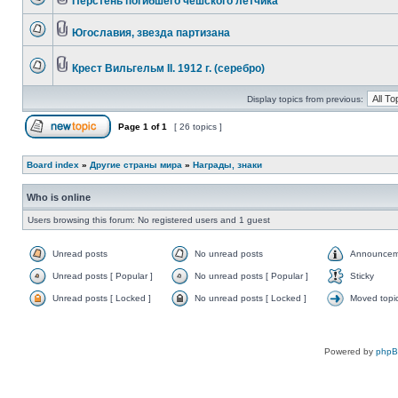
Перстень погибшего чешского летчика
Югославия, звезда партизана
Крест Вильгельм II. 1912 г. (серебро)
Display topics from previous:
Page
1
of
1
[ 26 topics ]
Board index
»
Другие страны мира
»
Награды, знаки
Who is online
Users browsing this forum: No registered users and 1 guest
Unread posts
No unread posts
Announcem
Unread posts [ Popular ]
No unread posts [ Popular ]
Sticky
Unread posts [ Locked ]
No unread posts [ Locked ]
Moved topi
Powered by
php