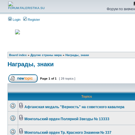
Форум по вивченн
Login
Register
Board index
»
Другие страны мира
»
Награды, знаки
Награды, знаки
Page
1
of
1
[ 26 topics ]
Topics
Афганская медаль "Верность" на советского кавалера
Монгольский орден Полярной Звезды № 13333
Монгольский орден Тр. Красного Знамени № 337