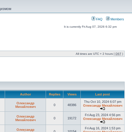
ацизмом
FAQ
Members
It is currently Fri Aug 07, 2026 6:32 pm
All times are UTC + 2 hours [
DST
]
Author
Replies
Views
Last post
Thu Oct 10, 2024 6:07 pm
Олександр
0
48386
Олександр Михайлович
Михайлович
Fri Aug 23, 2024 4:56 pm
Олександр
0
19172
Олександр Михайлович
Михайлович
Fri Aug 16, 2024 1:53 pm
Олександр
0
10154