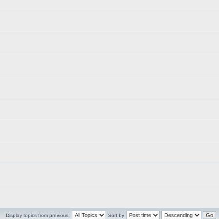
Display topics from previous:
Sort by