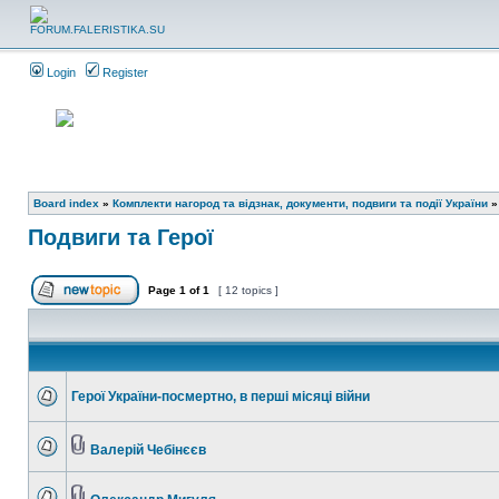
Login
Register
Board index
»
Комплекти нагород та відзнак, документи, подвиги та події України
Подвиги та Герої
Page
1
of
1
[ 12 topics ]
Герої України-посмертно, в перші місяці війни
Валерій Чебінєєв