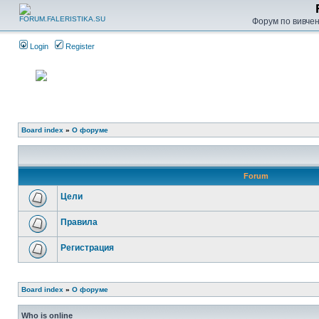
Форум по вивченн
Login
Register
Board index
»
О форуме
Forum
Цели
Правила
Регистрация
Board index
»
О форуме
Who is online