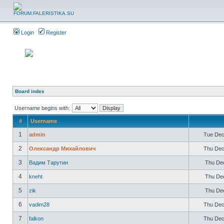
Login
Register
Board index
Username begins with:
#
Username
1
admin
Tue Dec
2
Олександр Михайлович
Thu Dec
3
Вадим Тарутин
Thu Dec
4
kneht
Thu Dec
5
zik
Thu Dec
6
vadim28
Thu Dec
7
falkon
Thu Dec