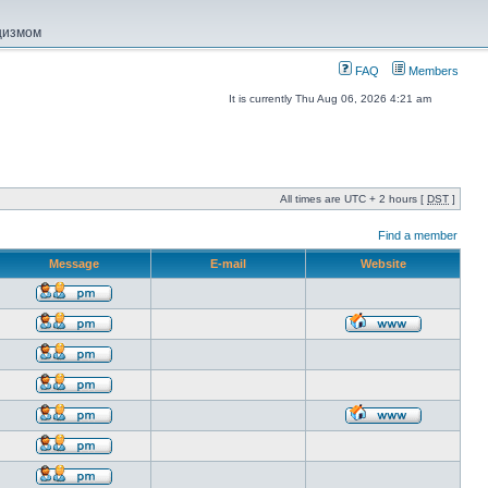
ацизмом
FAQ
Members
It is currently Thu Aug 06, 2026 4:21 am
All times are UTC + 2 hours [
DST
]
Find a member
Message
E-mail
Website