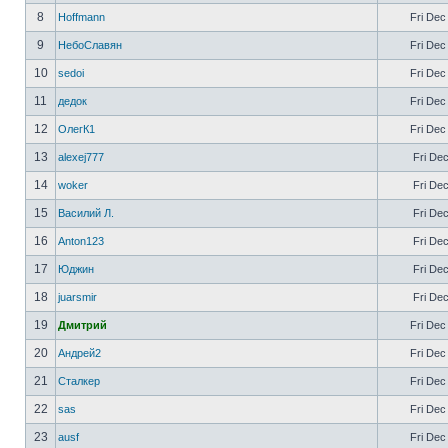
8
Hoffmann
Fri Dec
9
НебоСлавян
Fri Dec
10
sedoi
Fri Dec
11
дедок
Fri Dec
12
ОлегК1
Fri Dec
13
alexej777
Fri Dec
14
woker
Fri Dec
15
Василий Л.
Fri Dec
16
Anton123
Fri Dec
17
Юджин
Fri Dec
18
juarsmir
Fri Dec
19
Дмитрий
Fri Dec
20
Андрей2
Fri Dec
21
Сталкер
Fri Dec
22
sas
Fri Dec
23
ausf
Fri Dec