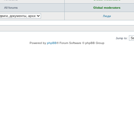
All forums
Global moderators
Люди
Jump to:
Powered by
phpBB
® Forum Software © phpBB Group