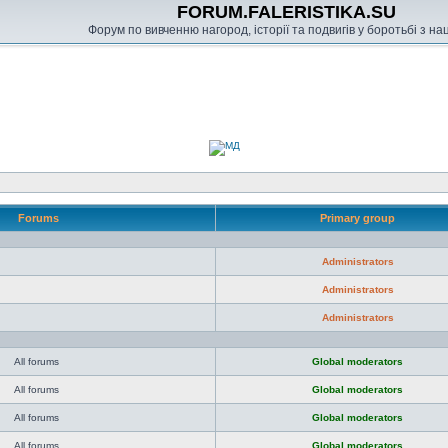
FORUM.FALERISTIKA.SU
Форум по вивченню нагород, історії та подвигів у боротьбі з н
Forums
Primary group
Administrators
Administrators
Administrators
All forums
Global moderators
All forums
Global moderators
All forums
Global moderators
All forums
Global moderators