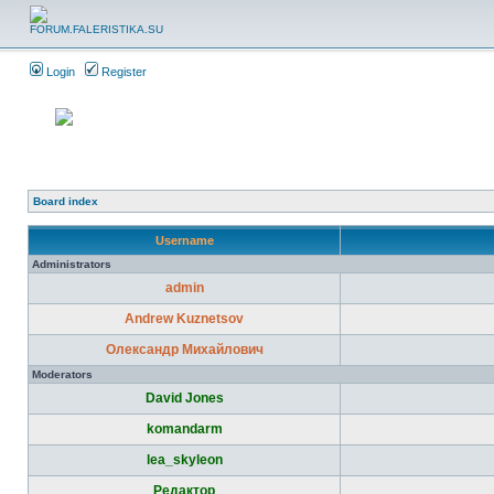
Login
Register
Board index
Username
Administrators
admin
Andrew Kuznetsov
Олександр Михайлович
Moderators
David Jones
komandarm
lea_skyleon
Редактор