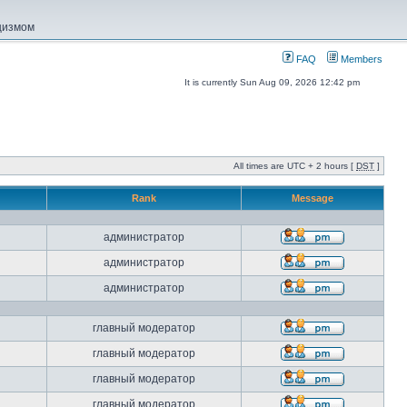
ацизмом
FAQ
Members
It is currently Sun Aug 09, 2026 12:42 pm
All times are UTC + 2 hours [
DST
]
Rank
Message
администратор
администратор
администратор
главный модератор
главный модератор
главный модератор
главный модератор