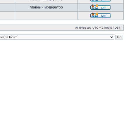
главный модератор
All times are UTC + 2 hours [
DST
]