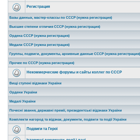
Регистрация
Базы данных, мастер-классы по СССР (нужна регистрация)
Высшие степени отличия СССР (нужна регистрация)
Ордена СССР (нужна регистрация)
Медали СССР (нужна регистрация)
Группы, подвиги, документы, архивные данные СССР (нужна регистрация
Прочее по СССР (нужна регистрация)
Некоммерческие форумы и сайты коллег по СССР
Вищі ступені відзнаки України
Ордени України
Медалі України
Почесні звання, державні премії, президентські відзнаки України
Комплекти нагород та відзнак, документи, подвиги та події України
Подвиги та Герої