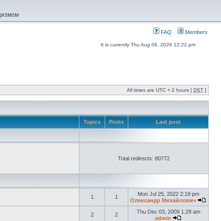
ацизмом
FAQ
Members
It is currently Thu Aug 06, 2026 12:22 pm
All times are UTC + 2 hours [
DST
]
Topics
Posts
Last post
Total redirects: 80772
Mon Jul 25, 2022 2:19 pm
1
1
Олександр Михайлович
Thu Dec 03, 2009 1:28 am
2
2
admin