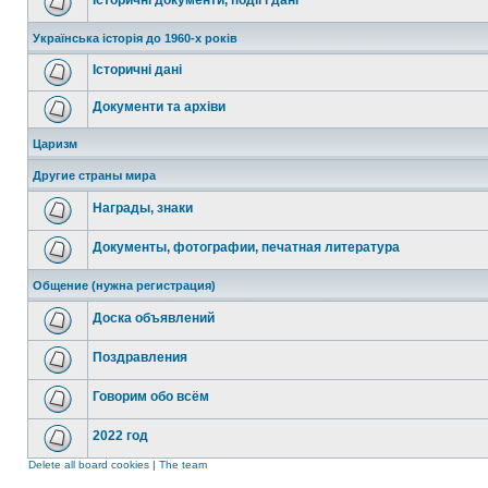
Історичні документи, події і дані
Українська історія до 1960-х років
Історичні дані
Документи та архіви
Царизм
Другие страны мира
Награды, знаки
Документы, фотографии, печатная литература
Общение (нужна регистрация)
Доска объявлений
Поздравления
Говорим обо всём
2022 год
Delete all board cookies
|
The team