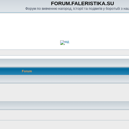
FORUM.FALERISTIKA.SU
Форум по вивченню нагород, історії та подвигів у боротьбі з н
Forum