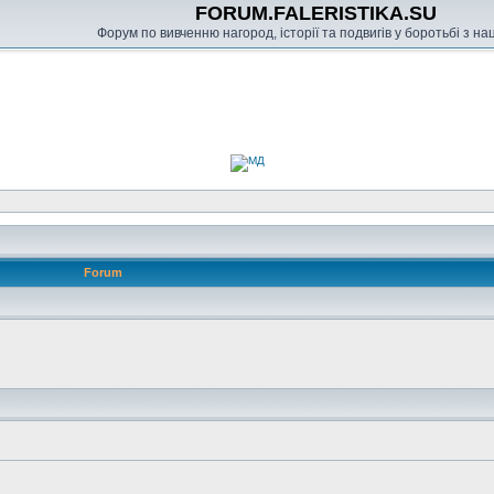
FORUM.FALERISTIKA.SU
Форум по вивченню нагород, історії та подвигів у боротьбі з н
Forum