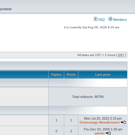
ацизмом
FAQ
Members
It is currently Sat Aug 08, 2026 8:19 am
All times are UTC + 2 hours [
DST
]
Topics
Posts
Last post
Total redirects: 80784
Mon Jul 25, 2022 2:19 pm
1
1
Олександр Михайлович
Thu Dec 03, 2009 1:28 am
2
2
admin