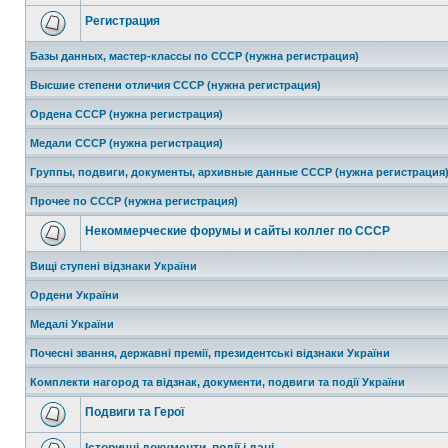
Регистрация
Базы данных, мастер-классы по СССР (нужна регистрация)
Высшие степени отличия СССР (нужна регистрация)
Ордена СССР (нужна регистрация)
Медали СССР (нужна регистрация)
Группы, подвиги, документы, архивные данные СССР (нужна регистрация
Прочее по СССР (нужна регистрация)
Некоммерческие форумы и сайты коллег по СССР
Вищі ступені відзнаки України
Ордени України
Медалі України
Почесні звання, державні премії, президентські відзнаки України
Комплекти нагород та відзнак, документи, подвиги та події України
Подвиги та Герої