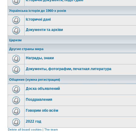
Історичні документи, події і дані
Українська історія до 1960-х років
Історичні дані
Документи та архіви
Царизм
Другие страны мира
Награды, знаки
Документы, фотографии, печатная литература
Общение (нужна регистрация)
Доска объявлений
Поздравления
Говорим обо всём
2022 год
Delete all board cookies
|
The team