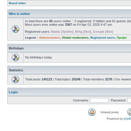
Board index
Who is online
In total there are
65
users online :: 3 registered, 0 hidden and 62 guests (b
Most users ever online was
3367
on Fri Apr 03, 2026 4:47 am
Registered users:
Baidu [Spider]
,
Bing [Bot]
,
Google [Bot]
Legend ::
Administrators
,
Global moderators
,
Registered users
,
Профи
Birthdays
No birthdays today
Statistics
Total posts
145123
| Total topics
29248
| Total members
3278
| Our newes
Login
Username:
Password:
Unread posts
Powered by
php