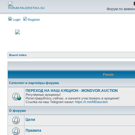
Форум по вивченн
Login
Register
Board index
Forum
Сателлит и партнёры форума
ПЕРЕХОД НА НАШ АУКЦИОН - MONDVOR.AUCTION
Регулярные аукционы!
Регистрируйтесь сейчас, и начните участвовать в аукционе!
Ссылка на наш Telegram канал:
https://t.me/MDauction
О форуме
Цели
Правила