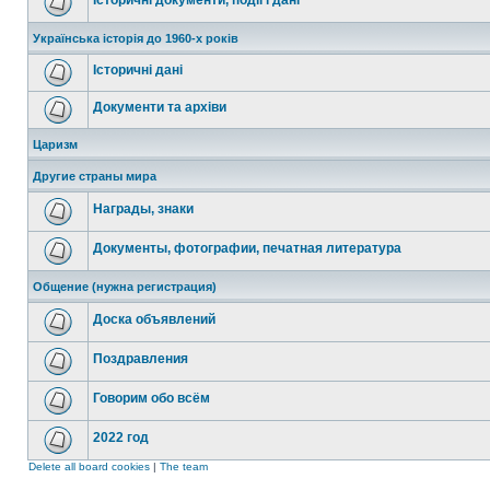
Історичні документи, події і дані
Українська історія до 1960-х років
Історичні дані
Документи та архіви
Царизм
Другие страны мира
Награды, знаки
Документы, фотографии, печатная литература
Общение (нужна регистрация)
Доска объявлений
Поздравления
Говорим обо всём
2022 год
Delete all board cookies
|
The team