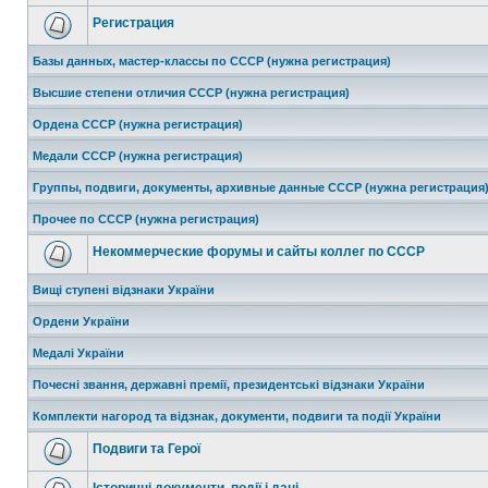
Регистрация
Базы данных, мастер-классы по СССР (нужна регистрация)
Высшие степени отличия СССР (нужна регистрация)
Ордена СССР (нужна регистрация)
Медали СССР (нужна регистрация)
Группы, подвиги, документы, архивные данные СССР (нужна регистрация
Прочее по СССР (нужна регистрация)
Некоммерческие форумы и сайты коллег по СССР
Вищі ступені відзнаки України
Ордени України
Медалі України
Почесні звання, державні премії, президентські відзнаки України
Комплекти нагород та відзнак, документи, подвиги та події України
Подвиги та Герої