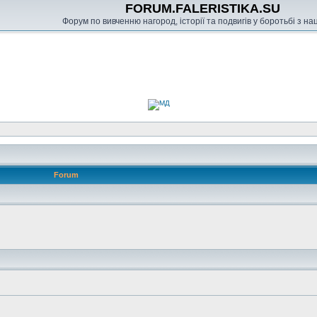
FORUM.FALERISTIKA.SU
Форум по вивченню нагород, історії та подвигів у боротьбі з н
Forum