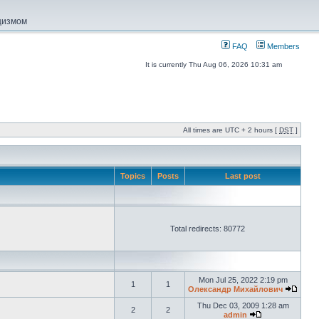
ацизмом
FAQ
Members
It is currently Thu Aug 06, 2026 10:31 am
All times are UTC + 2 hours [
DST
]
Topics
Posts
Last post
Total redirects: 80772
Mon Jul 25, 2022 2:19 pm
1
1
Олександр Михайлович
Thu Dec 03, 2009 1:28 am
2
2
admin