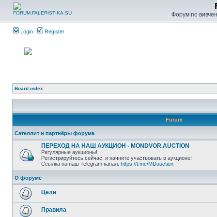
Форум по вивченн
Login
Register
Board index
Forum
Сателлит и партнёры форума
ПЕРЕХОД НА НАШ АУКЦИОН - MONDVOR.AUCTION
Регулярные аукционы!
Регистрируйтесь сейчас, и начните участвовать в аукционе!
Ссылка на наш Telegram канал:
https://t.me/MDauction
О форуме
Цели
Правила