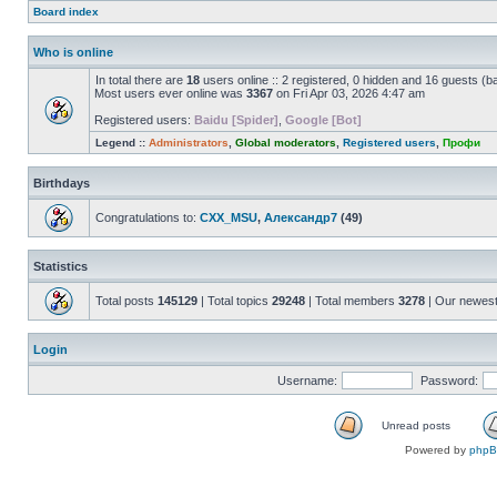
Board index
Who is online
In total there are
18
users online :: 2 registered, 0 hidden and 16 guests (b
Most users ever online was
3367
on Fri Apr 03, 2026 4:47 am
Registered users:
Baidu [Spider]
,
Google [Bot]
Legend ::
Administrators
,
Global moderators
,
Registered users
,
Профи
Birthdays
Congratulations to:
CXX_MSU
,
Александр7
(49)
Statistics
Total posts
145129
| Total topics
29248
| Total members
3278
| Our newes
Login
Username:
Password:
Unread posts
Powered by
php