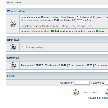
Board index
Who is online
In total there are
37
users online :: 3 registered, 0 hidden and 34 guests (b
Most users ever online was
3367
on Fri Apr 03, 2026 4:47 am
Registered users:
Baidu [Spider]
,
Bing [Bot]
,
Google [Bot]
Legend ::
Administrators
,
Global moderators
,
Registered users
,
Профи
Birthdays
No birthdays today
Statistics
Total posts
145127
| Total topics
29249
| Total members
3278
| Our newes
Login
Username:
Password:
Unread posts
Powered by
php