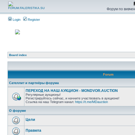
Форум по вивченн
Login
Register
Board index
Forum
Сателлит и партнёры форума
ПЕРЕХОД НА НАШ АУКЦИОН - MONDVOR.AUCTION
Регулярные аукционы!
Регистрируйтесь сейчас, и начните участвовать в аукционе!
Ссылка на наш Telegram канал:
https://t.me/MDauction
О форуме
Цели
Правила