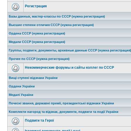
Регистрация
Базы данных, мастер-классы по СССР (нужна регистрация)
Высшие степени отличия СССР (нужна регистрация)
Ордена СССР (нужна регистрация)
Медали СССР (нужна регистрация)
Группы, подвиги, документы, архивные данные СССР (нужна регистрация
Прочее по СССР (нужна регистрация)
Некоммерческие форумы и сайты коллег по СССР
Вищі ступені відзнаки України
Ордени України
Медалі України
Почесні звання, державні премії, президентські відзнаки України
Комплекти нагород та відзнак, документи, подвиги та події України
Подвиги та Герої