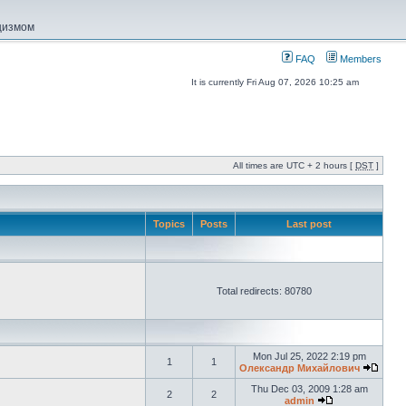
ацизмом
FAQ
Members
It is currently Fri Aug 07, 2026 10:25 am
All times are UTC + 2 hours [
DST
]
Topics
Posts
Last post
Total redirects: 80780
Mon Jul 25, 2022 2:19 pm
1
1
Олександр Михайлович
Thu Dec 03, 2009 1:28 am
2
2
admin