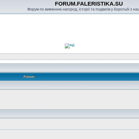
FORUM.FALERISTIKA.SU
Форум по вивченню нагород, історії та подвигів у боротьбі з н
Forum