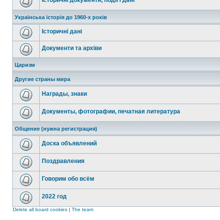
Історичні документи, події і дані
Українська історія до 1960-х років
Історичні дані
Документи та архіви
Царизм
Другие страны мира
Награды, знаки
Документы, фотографии, печатная литература
Общение (нужна регистрация)
Доска объявлений
Поздравления
Говорим обо всём
2022 год
Delete all board cookies
|
The team