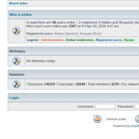
Board index
Who is online
In total there are
38
users online :: 2 registered, 0 hidden and 36 guests (b
Most users ever online was
3367
on Fri Apr 03, 2026 4:47 am
Registered users:
Baidu [Spider]
,
Google [Bot]
Legend ::
Administrators
,
Global moderators
,
Registered users
,
Профи
Birthdays
No birthdays today
Statistics
Total posts
145119
| Total topics
29248
| Total members
3278
| Our newes
Login
Username:
Password:
Unread posts
Powered by
php