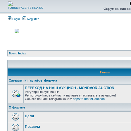
Форум по вивченн
Login
Register
Board index
Forum
Сателлит и партнёры форума
ПЕРЕХОД НА НАШ АУКЦИОН - MONDVOR.AUCTION
Регулярные аукционы!
Регистрируйтесь сейчас, и начните участвовать в аукционе!
Ссылка на наш Telegram канал:
https://t.me/MDauction
О форуме
Цели
Правила