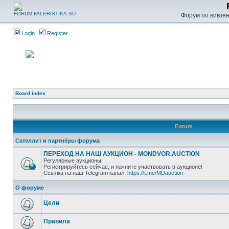
Форум по вивченн
Login
Register
Board index
Forum
Сателлит и партнёры форума
ПЕРЕХОД НА НАШ АУКЦИОН - MONDVOR.AUCTION
Регулярные аукционы!
Регистрируйтесь сейчас, и начните участвовать в аукционе!
Ссылка на наш Telegram канал:
https://t.me/MDauction
О форуме
Цели
Правила