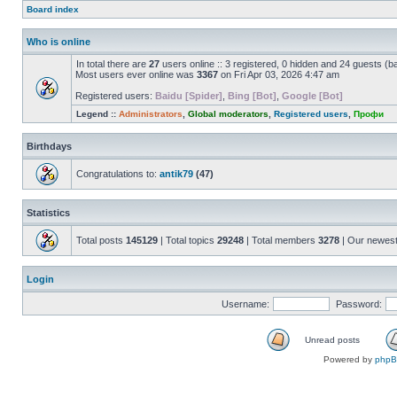
Board index
Who is online
In total there are
27
users online :: 3 registered, 0 hidden and 24 guests (b
Most users ever online was
3367
on Fri Apr 03, 2026 4:47 am
Registered users:
Baidu [Spider]
,
Bing [Bot]
,
Google [Bot]
Legend ::
Administrators
,
Global moderators
,
Registered users
,
Профи
Birthdays
Congratulations to:
antik79
(47)
Statistics
Total posts
145129
| Total topics
29248
| Total members
3278
| Our newes
Login
Username:
Password:
Unread posts
Powered by
php