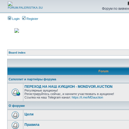
Форум по вивченн
Login
Register
Board index
Forum
Сателлит и партнёры форума
ПЕРЕХОД НА НАШ АУКЦИОН - MONDVOR.AUCTION
Регулярные аукционы!
Регистрируйтесь сейчас, и начните участвовать в аукционе!
Ссылка на наш Telegram канал:
https://t.me/MDauction
О форуме
Цели
Правила