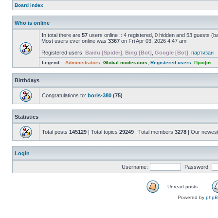
Board index
Who is online
In total there are
57
users online :: 4 registered, 0 hidden and 53 guests (b
Most users ever online was
3367
on Fri Apr 03, 2026 4:47 am
Registered users:
Baidu [Spider]
,
Bing [Bot]
,
Google [Bot]
,
партизан
Legend ::
Administrators
,
Global moderators
,
Registered users
,
Профи
Birthdays
Congratulations to:
boris-380
(75)
Statistics
Total posts
145129
| Total topics
29249
| Total members
3278
| Our newes
Login
Username:
Password:
Unread posts
Powered by
php