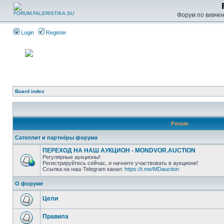
Форум по вивченн
Login
Register
Board index
Forum
Сателлит и партнёры форума
ПЕРЕХОД НА НАШ АУКЦИОН - MONDVOR.AUCTION
Регулярные аукционы!
Регистрируйтесь сейчас, и начните участвовать в аукционе!
Ссылка на наш Telegram канал:
https://t.me/MDauction
О форуме
Цели
Правила