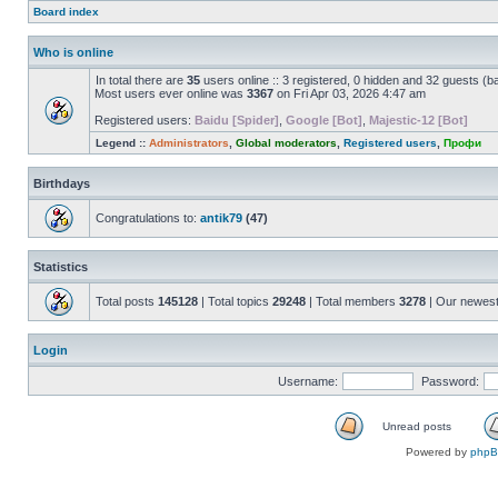
Board index
Who is online
In total there are
35
users online :: 3 registered, 0 hidden and 32 guests (b
Most users ever online was
3367
on Fri Apr 03, 2026 4:47 am
Registered users:
Baidu [Spider]
,
Google [Bot]
,
Majestic-12 [Bot]
Legend ::
Administrators
,
Global moderators
,
Registered users
,
Профи
Birthdays
Congratulations to:
antik79
(47)
Statistics
Total posts
145128
| Total topics
29248
| Total members
3278
| Our newes
Login
Username:
Password:
Unread posts
Powered by
php