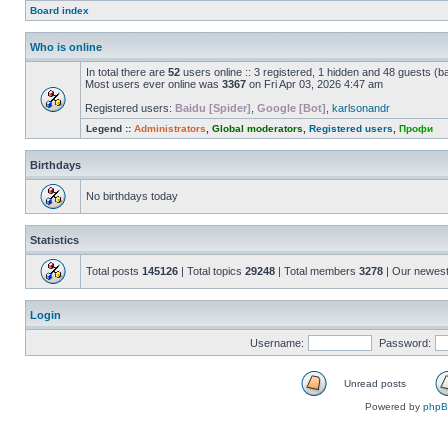
Board index
Who is online
In total there are
52
users online :: 3 registered, 1 hidden and 48 guests (b
Most users ever online was
3367
on Fri Apr 03, 2026 4:47 am
Registered users:
Baidu [Spider]
,
Google [Bot]
,
karlsonandr
Legend ::
Administrators
,
Global moderators
,
Registered users
,
Профи
Birthdays
No birthdays today
Statistics
Total posts
145126
| Total topics
29248
| Total members
3278
| Our newes
Login
Username:
Password:
Unread posts
Powered by
php