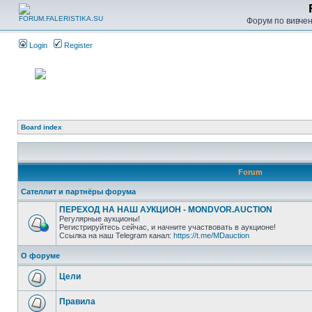
Форум по вивченн
Login
Register
Board index
Forum
Сателлит и партнёры форума
ПЕРЕХОД НА НАШ АУКЦИОН - MONDVOR.AUCTION
Регулярные аукционы!
Регистрируйтесь сейчас, и начните участвовать в аукционе!
Ссылка на наш Telegram канал:
https://t.me/MDauction
О форуме
Цели
Правила