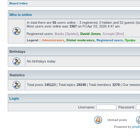
Board index
Who is online
In total there are
55
users online :: 3 registered, 0 hidden and 52 guests (b
Most users ever online was
3367
on Fri Apr 03, 2026 4:47 am
Registered users:
Baidu [Spider]
,
David Jones
,
Google [Bot]
Legend ::
Administrators
,
Global moderators
,
Registered users
,
Профи
Birthdays
No birthdays today
Statistics
Total posts
145123
| Total topics
29248
| Total members
3278
| Our newes
Login
Username:
Password:
Unread posts
Powered by
php