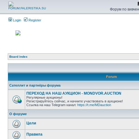
Форум по вивченн
Login
Register
Board index
Forum
Сателлит и партнёры форума
ПЕРЕХОД НА НАШ АУКЦИОН - MONDVOR.AUCTION
Регулярные аукционы!
Регистрируйтесь сейчас, и начните участвовать в аукционе!
Ссылка на наш Telegram канал:
https://t.me/MDauction
О форуме
Цели
Правила