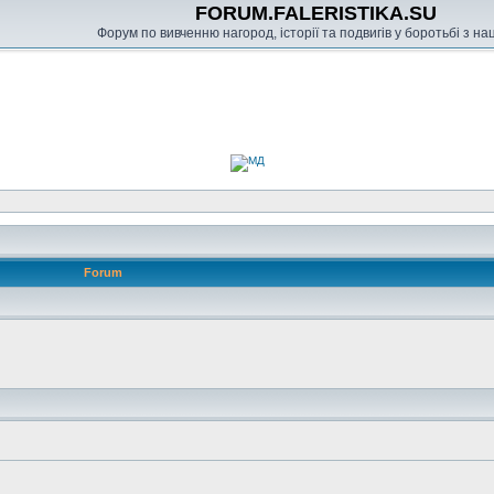
FORUM.FALERISTIKA.SU
Форум по вивченню нагород, історії та подвигів у боротьбі з н
Forum