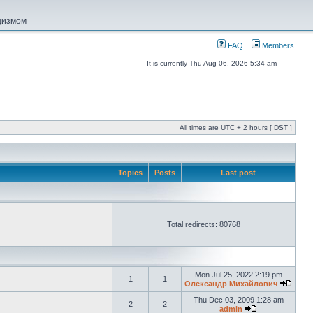
ацизмом
FAQ
Members
It is currently Thu Aug 06, 2026 5:34 am
All times are UTC + 2 hours [
DST
]
Topics
Posts
Last post
Total redirects: 80768
Mon Jul 25, 2022 2:19 pm
1
1
Олександр Михайлович
Thu Dec 03, 2009 1:28 am
2
2
admin