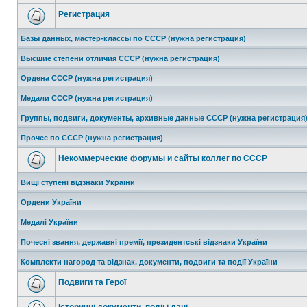
Регистрация
Базы данных, мастер-классы по СССР (нужна регистрация)
Высшие степени отличия СССР (нужна регистрация)
Ордена СССР (нужна регистрация)
Медали СССР (нужна регистрация)
Группы, подвиги, документы, архивные данные СССР (нужна регистрация
Прочее по СССР (нужна регистрация)
Некоммерческие форумы и сайты коллег по СССР
Вищі ступені відзнаки України
Ордени України
Медалі України
Почесні звання, державні премії, президентські відзнаки України
Комплекти нагород та відзнак, документи, подвиги та події України
Подвиги та Герої