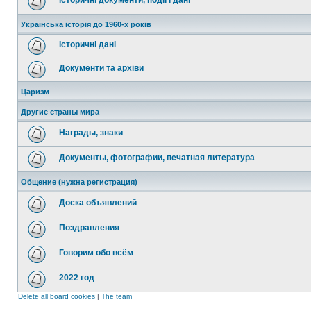
Історичні документи, події і дані
Українська історія до 1960-х років
Історичні дані
Документи та архіви
Царизм
Другие страны мира
Награды, знаки
Документы, фотографии, печатная литература
Общение (нужна регистрация)
Доска объявлений
Поздравления
Говорим обо всём
2022 год
Delete all board cookies
|
The team