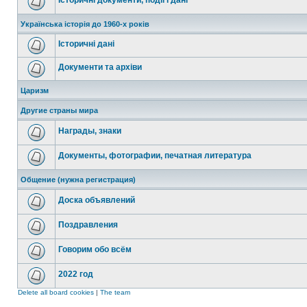
Історичні документи, події і дані
Українська історія до 1960-х років
Історичні дані
Документи та архіви
Царизм
Другие страны мира
Награды, знаки
Документы, фотографии, печатная литература
Общение (нужна регистрация)
Доска объявлений
Поздравления
Говорим обо всём
2022 год
Delete all board cookies
|
The team