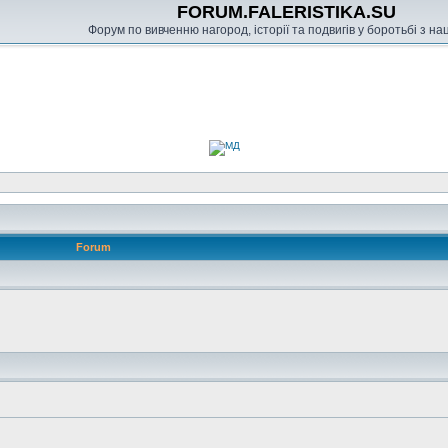
FORUM.FALERISTIKA.SU
Форум по вивченню нагород, історії та подвигів у боротьбі з н
Forum