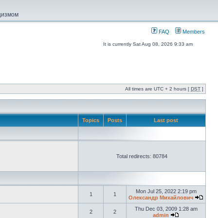
ацизмом
FAQ
Members
It is currently Sat Aug 08, 2026 9:33 am
All times are UTC + 2 hours [
DST
]
Topics
Posts
Last post
Total redirects: 80784
Mon Jul 25, 2022 2:19 pm
1
1
Олександр Михайлович
Thu Dec 03, 2009 1:28 am
2
2
admin