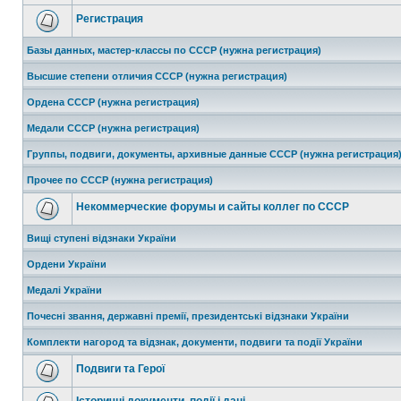
Регистрация
Базы данных, мастер-классы по СССР (нужна регистрация)
Высшие степени отличия СССР (нужна регистрация)
Ордена СССР (нужна регистрация)
Медали СССР (нужна регистрация)
Группы, подвиги, документы, архивные данные СССР (нужна регистрация
Прочее по СССР (нужна регистрация)
Некоммерческие форумы и сайты коллег по СССР
Вищі ступені відзнаки України
Ордени України
Медалі України
Почесні звання, державні премії, президентські відзнаки України
Комплекти нагород та відзнак, документи, подвиги та події України
Подвиги та Герої