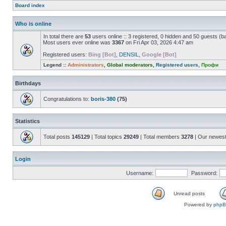
Board index
Who is online
In total there are
53
users online :: 3 registered, 0 hidden and 50 guests (b
Most users ever online was
3367
on Fri Apr 03, 2026 4:47 am
Registered users:
Bing [Bot]
,
DENSIL
,
Google [Bot]
Legend ::
Administrators
,
Global moderators
,
Registered users
,
Профи
Birthdays
Congratulations to:
boris-380
(75)
Statistics
Total posts
145129
| Total topics
29249
| Total members
3278
| Our newes
Login
Username:
Password:
Unread posts
Powered by
php