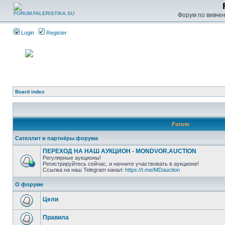
Форум по вивченн
Login
Register
Board index
Forum
Сателлит и партнёры форума
ПЕРЕХОД НА НАШ АУКЦИОН - MONDVOR.AUCTION
Регулярные аукционы!
Регистрируйтесь сейчас, и начните участвовать в аукционе!
Ссылка на наш Telegram канал:
https://t.me/MDauction
О форуме
Цели
Правила