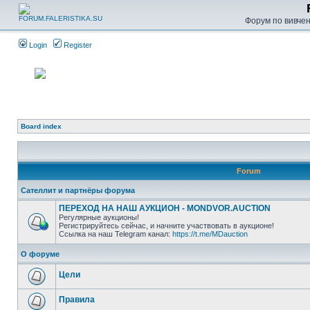
Форум по вивченн
Login
Register
Board index
Forum
Сателлит и партнёры форума
ПЕРЕХОД НА НАШ АУКЦИОН - MONDVOR.AUCTION
Регулярные аукционы!
Регистрируйтесь сейчас, и начните участвовать в аукционе!
Ссылка на наш Telegram канал:
https://t.me/MDauction
О форуме
Цели
Правила