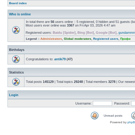
Board index
Who is online
In total there are
56
users online :: 5 registered, 0 hidden and 51 guests (b
Most users ever online was
3367
on Fri Apr 03, 2026 4:47 am
Registered users:
Baidu [Spider]
,
Bing [Bot]
,
Google [Bot]
,
gundamm
Legend ::
Administrators
,
Global moderators
,
Registered users
,
Профи
Birthdays
Congratulations to:
antik79
(47)
Statistics
Total posts
145129
| Total topics
29248
| Total members
3278
| Our newes
Login
Username:
Password:
Unread posts
Powered by
php